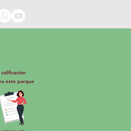
calificación
vo este parque